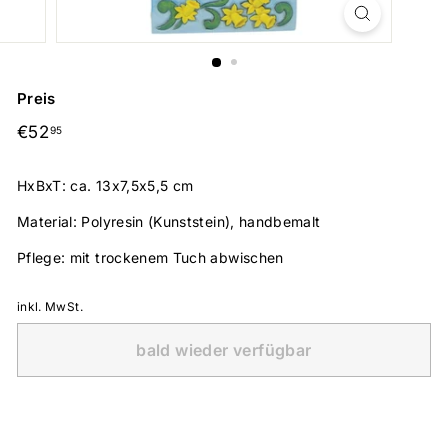
Preis
Normaler
€52,95
€52
95
Preis
HxBxT: ca. 13x7,5x5,5 cm
Material: Polyresin (Kunststein), handbemalt
Pflege: mit trockenem Tuch abwischen
inkl. MwSt.
bald wieder verfügbar