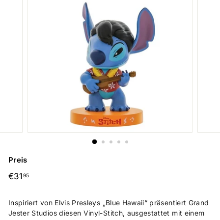
Preis
Normaler
€31,95
€31
95
Preis
Inspiriert von Elvis Presleys „Blue Hawaii“ präsentiert Grand
Jester Studios diesen Vinyl-Stitch, ausgestattet mit einem