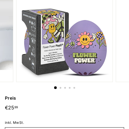
Preis
Normaler
€25,99
€25
99
Preis
inkl. MwSt.