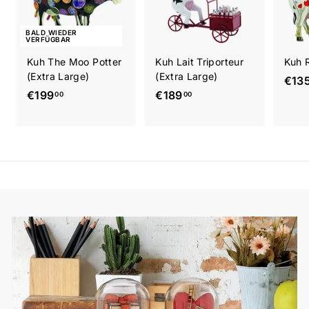
BALD WIEDER
VERFÜGBAR
Kuh The Moo Potter
Kuh Lait Triporteur
Kuh 
(Extra Large)
(Extra Large)
€13
€
€
€199
€189
00
00
1
1
9
8
9
9
,
,
0
0
0
0