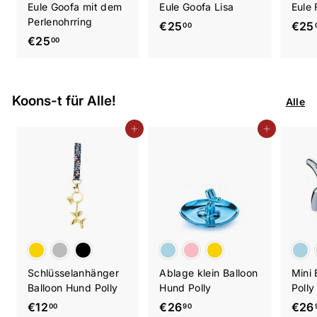
Eule Goofa mit dem
Eule Goofa Lisa
Eule 
Perlenohrring
€
€25
€25
00
€
€25
2
00
2
5
5
,
,
0
Koons-t für Alle!
Alle
0
0
0
In den Einkaufswagen legen
In den Einkaufswagen legen
Schlüsselanhänger
Ablage klein Balloon
Mini 
Balloon Hund Polly
Hund Polly
Polly
€
€
€12
€26
€26
00
90