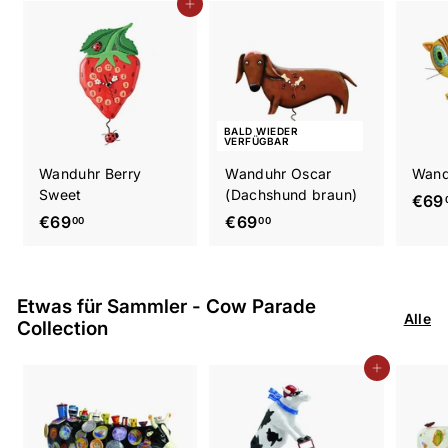
,
,
In den Einkaufswagen legen
0
0
0
0
BALD WIEDER
VERFÜGBAR
Wanduhr Berry
Wanduhr Oscar
Wandu
Sweet
(Dachshund braun)
€69
€
€
€69
€69
00
00
6
6
9
9
,
,
Etwas für Sammler - Cow Parade
0
0
Alle
Collection
0
0
In den Einkaufswagen legen