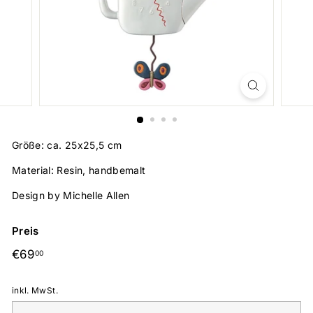
Größe: ca. 25x25,5 cm
Material: Resin, handbemalt
Design by Michelle Allen
Preis
Normaler
€69,00
€69
00
Preis
inkl. MwSt.