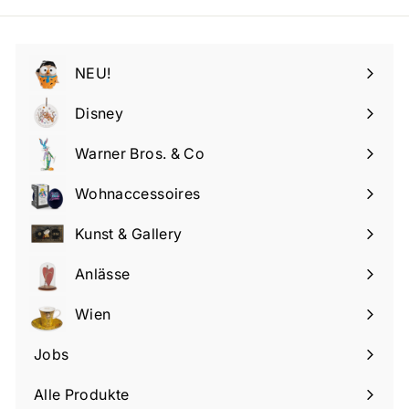
für
unsere
Mailingliste
NEU!
an
Disney
Menü
maximieren
Warner Bros. & Co
Menü
maximieren
Wohnaccessoires
Menü
maximieren
Kunst & Gallery
Menü
maximieren
Anlässe
Menü
maximieren
Wien
Menü
maximieren
Jobs
Alle Produkte