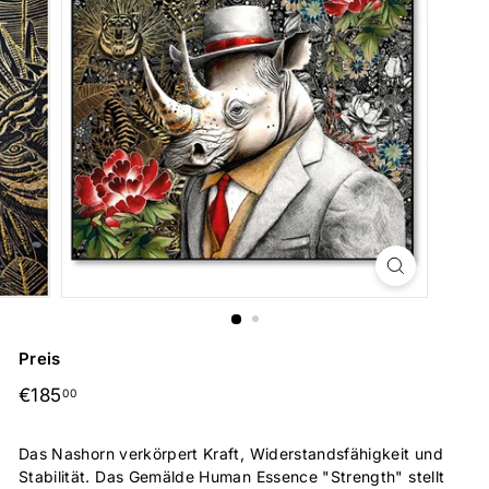
Preis
Normaler
€185,00
€185
00
Preis
Das Nashorn verkörpert Kraft, Widerstandsfähigkeit und
Stabilität. Das Gemälde Human Essence "Strength" stellt