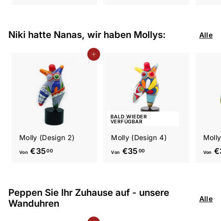
1
2
2
6
,
,
Niki hatte Nanas, wir haben Mollys:
Alle
0
9
0
0
In den Einkaufswagen legen
BALD WIEDER
VERFÜGBAR
Molly (Design 2)
Molly (Design 4)
Molly
V
V
€35
€35
€
00
00
Von
Von
Von
o
o
n
n
€
€
Peppen Sie Ihr Zuhause auf - unsere
3
3
Alle
Wanduhren
5
5