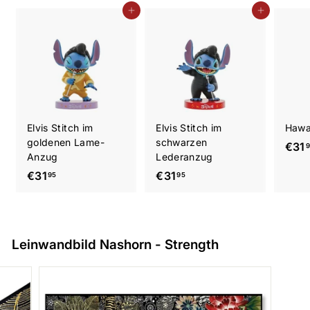
In den Einkaufswagen legen
In den Einkaufswagen legen
Elvis Stitch im
Elvis Stitch im
Hawai
goldenen Lame-
schwarzen
€31
Anzug
Lederanzug
€
€
€31
€31
95
95
3
3
1
1
,
,
9
9
Leinwandbild Nashorn - Strength
5
5