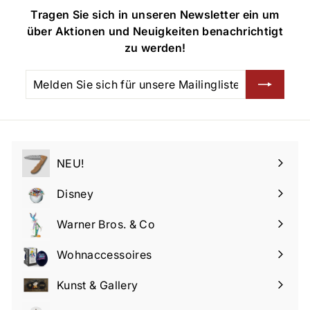
5
5
Tragen Sie sich in unseren Newsletter ein um
über Aktionen und Neuigkeiten benachrichtigt
zu werden!
Melden
Abonnieren
Sie
sich
für
unsere
Mailingliste
NEU!
an
Disney
Menü
maximieren
Warner Bros. & Co
Menü
maximieren
Wohnaccessoires
Menü
maximieren
Kunst & Gallery
Menü
maximieren