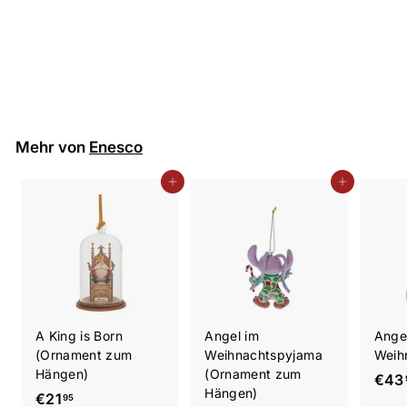
Snoopy mit "I Love
You" Schild (Mini)
€
€29
00
2
9
,
Mehr von
Enesco
0
0
In den Einkaufswagen legen
In den Einkaufswagen legen
A King is Born
Angel im
Angel
(Ornament zum
Weihnachtspyjama
Weih
Hängen)
(Ornament zum
€43
Hängen)
€
€21
95