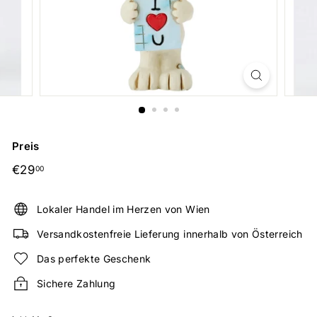
Preis
Normaler
€29,00
€29
00
Preis
Lokaler Handel im Herzen von Wien
Versandkostenfreie Lieferung innerhalb von Österreich
Das perfekte Geschenk
Sichere Zahlung